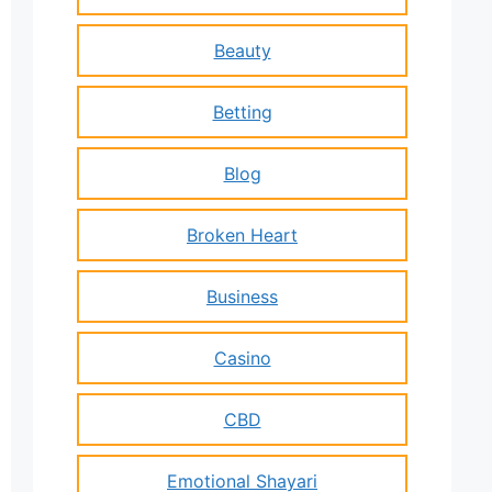
Beauty
Betting
Blog
Broken Heart
Business
Casino
CBD
Emotional Shayari