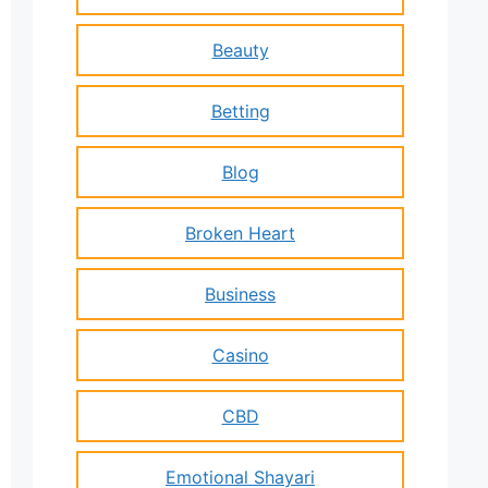
Beauty
Betting
Blog
Broken Heart
Business
Casino
CBD
Emotional Shayari