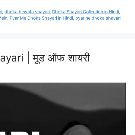
ri
,
dhoka bewafa shayari
,
Dhoka Shayari Collection in Hindi
,
Mein
,
Pyar Me Dhoka Shayari in Hindi
,
pyar ne dhoka shayari
ari | मूड ऑफ शायरी