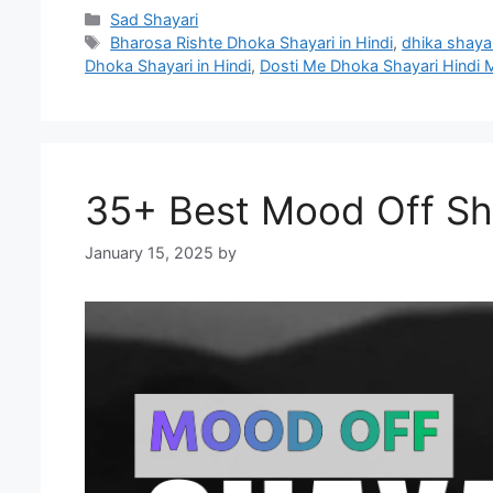
Categories
Sad Shayari
Tags
Bharosa Rishte Dhoka Shayari in Hindi
,
dhika shaya
Dhoka Shayari in Hindi
,
Dosti Me Dhoka Shayari Hindi 
35+ Best Mood Off Shay
January 15, 2025
by