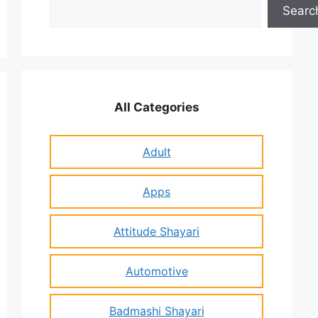
Search
Searc
All Categories
Adult
Apps
Attitude Shayari
Automotive
Badmashi Shayari