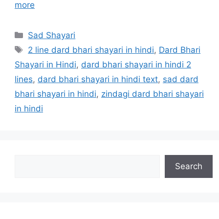
more
Categories
Sad Shayari
Tags
2 line dard bhari shayari in hindi
,
Dard Bhari
Shayari in Hindi
,
dard bhari shayari in hindi 2
lines
,
dard bhari shayari in hindi text
,
sad dard
bhari shayari in hindi
,
zindagi dard bhari shayari
in hindi
Search
Search