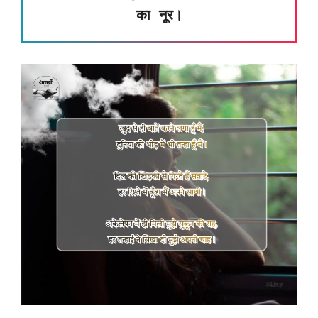
का नूर।