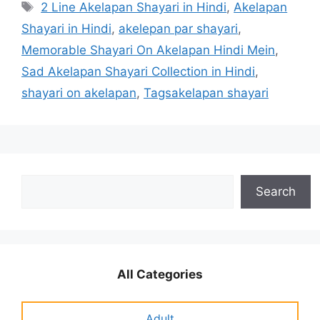
Tags
2 Line Akelapan Shayari in Hindi
,
Akelapan
Shayari in Hindi
,
akelepan par shayari
,
Memorable Shayari On Akelapan Hindi Mein
,
Sad Akelapan Shayari Collection in Hindi
,
shayari on akelapan
,
Tagsakelapan shayari
Search
Search
All Categories
Adult