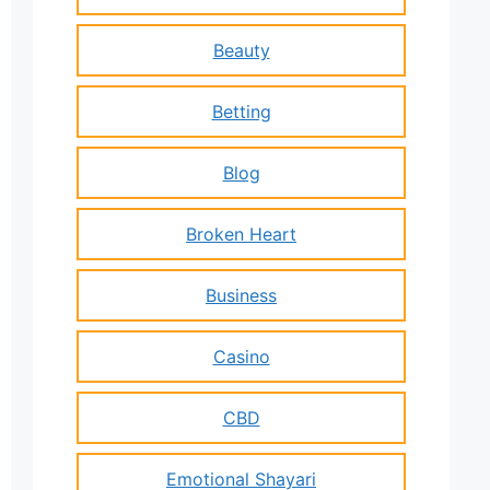
Beauty
Betting
Blog
Broken Heart
Business
Casino
CBD
Emotional Shayari