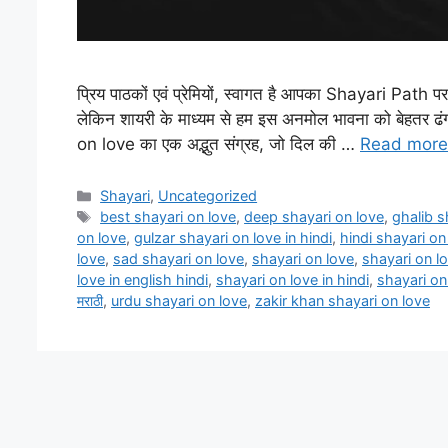
प्रिय पाठकों एवं प्रेमियों, स्वागत है आपका Shayari Path पर
लेकिन शायरी के माध्यम से हम इस अनमोल भावना को बेहतर ढंग 
on love का एक अद्भुत संग्रह, जो दिल की …
Read more
Categories
Shayari
,
Uncategorized
Tags
best shayari on love
,
deep shayari on love
,
ghalib s
on love
,
gulzar shayari on love in hindi
,
hindi shayari on
love
,
sad shayari on love
,
shayari on love
,
shayari on l
love in english hindi
,
shayari on love in hindi
,
shayari on
मराठी
,
urdu shayari on love
,
zakir khan shayari on love