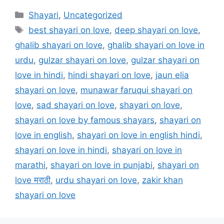
Categories
Shayari
,
Uncategorized
Tags
best shayari on love
,
deep shayari on love
,
ghalib shayari on love
,
ghalib shayari on love in
urdu
,
gulzar shayari on love
,
gulzar shayari on
love in hindi
,
hindi shayari on love
,
jaun elia
shayari on love
,
munawar faruqui shayari on
love
,
sad shayari on love
,
shayari on love
,
shayari on love by famous shayars
,
shayari on
love in english
,
shayari on love in english hindi
,
shayari on love in hindi
,
shayari on love in
marathi
,
shayari on love in punjabi
,
shayari on
love मराठी
,
urdu shayari on love
,
zakir khan
shayari on love