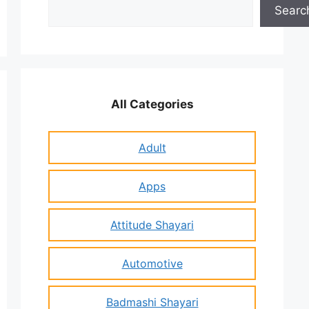
Search
Searc
All Categories
Adult
Apps
Attitude Shayari
Automotive
Badmashi Shayari