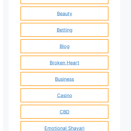
Beauty
Betting
Blog
Broken Heart
Business
Casino
CBD
Emotional Shayari