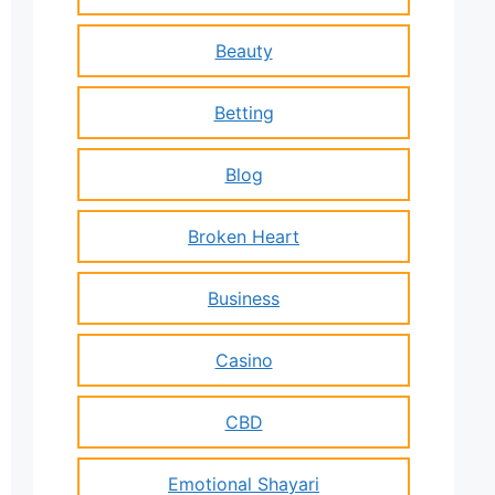
Beauty
Betting
Blog
Broken Heart
Business
Casino
CBD
Emotional Shayari