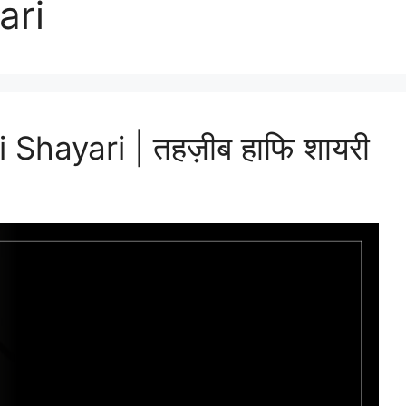
ari
hayari | तहज़ीब हाफि शायरी