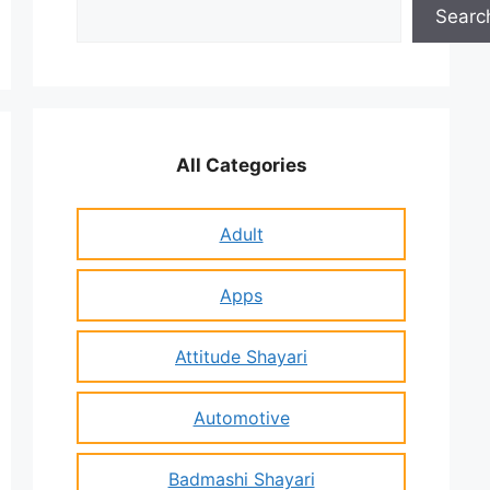
Search
Searc
All Categories
Adult
Apps
Attitude Shayari
Automotive
Badmashi Shayari