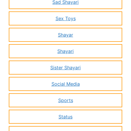
Sad Shayari
Sex Toys
Shayar
Shayari
Sister Shayari
Social Media
Sports
Status