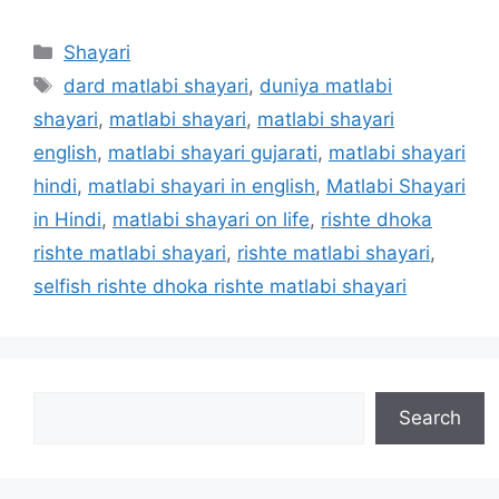
Categories
Shayari
Tags
dard matlabi shayari
,
duniya matlabi
shayari
,
matlabi shayari
,
matlabi shayari
english
,
matlabi shayari gujarati
,
matlabi shayari
hindi
,
matlabi shayari in english
,
Matlabi Shayari
in Hindi
,
matlabi shayari on life
,
rishte dhoka
rishte matlabi shayari
,
rishte matlabi shayari
,
selfish rishte dhoka rishte matlabi shayari
Search
Search