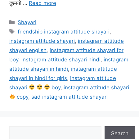
दुश्मनों …
Read more
Categories
Shayari
Tags
friendship instagram attitude shayari
,
instagram attitude shayari
,
instagram attitude
shayari english
,
instagram attitude shayari for
boy
,
instagram attitude shayari hindi
,
instagram
attitude shayari in hindi
,
instagram attitude
shayari in hindi for girls
,
instagram attitude
shayari
boy
,
instagram attitude shayari
copy
,
sad instagram attitude shayari
Search
Search