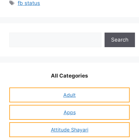
Tags
fb status
Search
Search
All Categories
Adult
Apps
Attitude Shayari