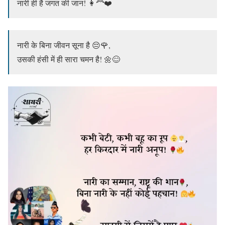
नारी ही है जगत की जान! 👩‍🦰❤️
नारी के बिना जीवन सूना है 😔🌹,
उसकी हंसी में ही सारा चमन है! 🌼😊