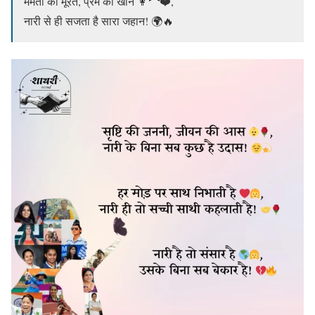
ममता की मूरत, प्रेम की खान 👩‍🦰❤️,
नारी से ही सजता है सारा जहान! 🌍🔥