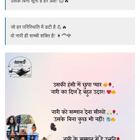
उसके बिना सूना है हर अंश! 😔🔥
जो हर परिस्थिति में डटी है 💪🔥
वो नारी ही सच्ची शक्ति है! 👩‍🦰🌹