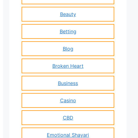
Beauty
Betting
Blog
Broken Heart
Business
Casino
CBD
Emotional Shayari