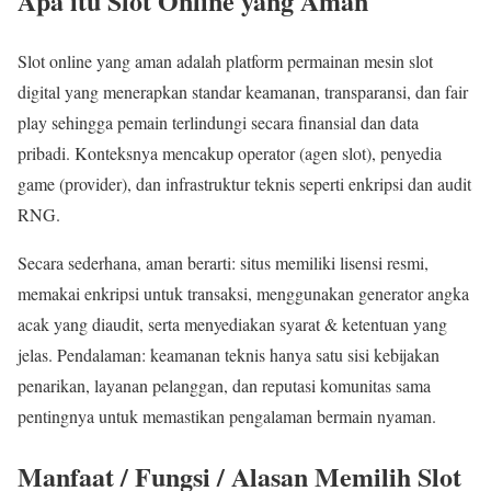
Apa itu Slot Online yang Aman
Slot online yang aman adalah platform permainan mesin slot
digital yang menerapkan standar keamanan, transparansi, dan fair
play sehingga pemain terlindungi secara finansial dan data
pribadi. Konteksnya mencakup operator (agen slot), penyedia
game (provider), dan infrastruktur teknis seperti enkripsi dan audit
RNG.
Secara sederhana, aman berarti: situs memiliki lisensi resmi,
memakai enkripsi untuk transaksi, menggunakan generator angka
acak yang diaudit, serta menyediakan syarat & ketentuan yang
jelas. Pendalaman: keamanan teknis hanya satu sisi kebijakan
penarikan, layanan pelanggan, dan reputasi komunitas sama
pentingnya untuk memastikan pengalaman bermain nyaman.
Manfaat / Fungsi / Alasan Memilih Slot