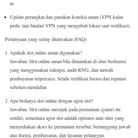
in.
Update perangkat dan gunakan koneksi aman (VPN kalau
perlu, tapi hindari VPN yang mengubah lokasi saat verifikasi).
Pertanyaan yang sering ditanyakan (FAQ)
Apakah slot online aman digunakan?
Jawaban: Slot online aman bila dimainkan di situs berlisensi
yang menggunakan enkripsi, audit RNG, dan metode
pembayaran terpercaya. Selalu verifikasi lisensi dan reputasi
sebelum mendaftar.
Apa bedanya slot online dengan agen slot?
Jawaban: Slot online merujuk pada permainan (game) itu
sendiri, sementara agen slot adalah operator atau situs yang
menyediakan akses ke permainan tersebut, bertanggung jawab
atas lisensi, pembayaran, dan layanan pelanggan.